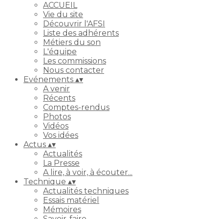
ACCUEIL
Vie du site
Découvrir l'AFSI
Liste des adhérents
Métiers du son
L'équipe
Les commissions
Nous contacter
Evénements
▴
▾
A venir
Récents
Comptes-rendus
Photos
Vidéos
Vos idées
Actus
▴
▾
Actualités
La Presse
A lire, à voir, à écouter...
Technique
▴
▾
Actualités techniques
Essais matériel
Mémoires
Savoir-faire