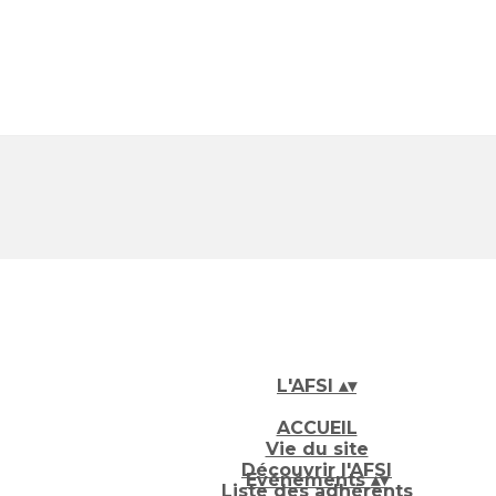
L'AFSI
▴
▾
ACCUEIL
Vie du site
Découvrir l'AFSI
Evénements
▴
▾
Liste des adhérents