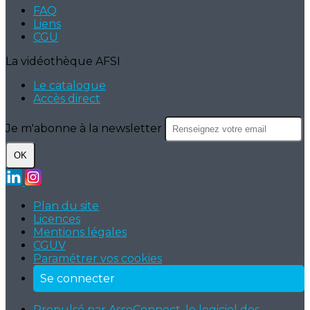
FAQ
Liens
CGU
La vidéothèque AFSI
Le catalogue
Accès direct
Je m'abonne à la newsletter
OK
Plan du site
Licences
Mentions légales
CGUV
Paramétrer vos cookies
Se connecter
Propulsé par AssoConnect, le logiciel des