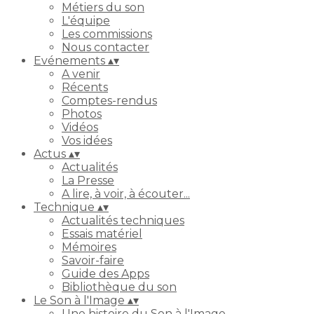
Métiers du son
L'équipe
Les commissions
Nous contacter
Evénements
▴
▾
A venir
Récents
Comptes-rendus
Photos
Vidéos
Vos idées
Actus
▴
▾
Actualités
La Presse
A lire, à voir, à écouter...
Technique
▴
▾
Actualités techniques
Essais matériel
Mémoires
Savoir-faire
Guide des Apps
Bibliothèque du son
Le Son à l'Image
▴
▾
Une histoire du Son à l'Image