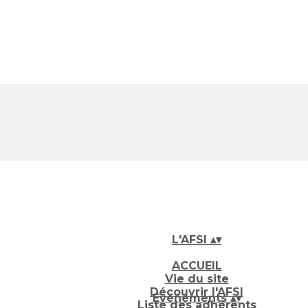
L'AFSI
▴
▾
ACCUEIL
Vie du site
Découvrir l'AFSI
Evénements
▴
▾
Liste des adhérents