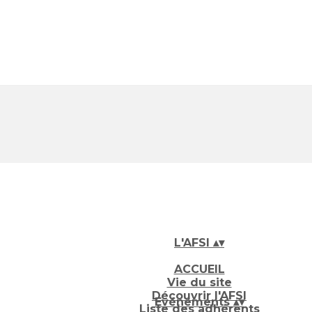
L'AFSI
▴
▾
ACCUEIL
Vie du site
Découvrir l'AFSI
Evénements
▴
▾
Liste des adhérents