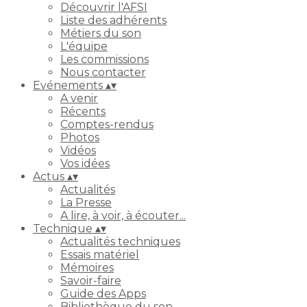
Découvrir l'AFSI
Liste des adhérents
Métiers du son
L'équipe
Les commissions
Nous contacter
Evénements
▴
▾
A venir
Récents
Comptes-rendus
Photos
Vidéos
Vos idées
Actus
▴
▾
Actualités
La Presse
A lire, à voir, à écouter...
Technique
▴
▾
Actualités techniques
Essais matériel
Mémoires
Savoir-faire
Guide des Apps
Bibliothèque du son