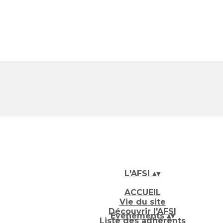
L'AFSI
▴
▾
ACCUEIL
Vie du site
Découvrir l'AFSI
Evénements
▴
▾
Liste des adhérents