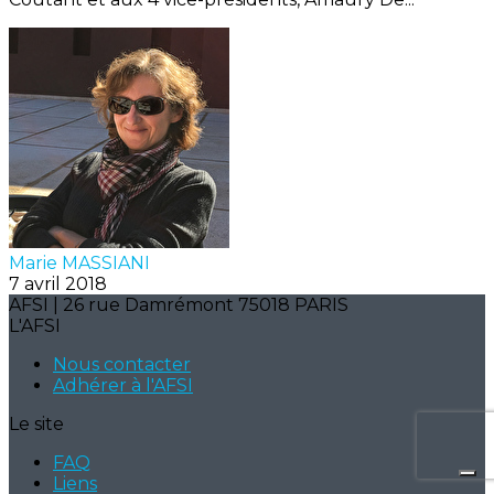
Marie MASSIANI
7 avril 2018
AFSI | 26 rue Damrémont 75018 PARIS
L'AFSI
Nous contacter
Adhérer à l'AFSI
Le site
FAQ
Liens