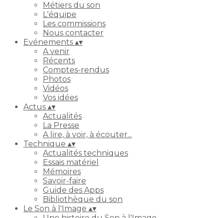
Métiers du son
L'équipe
Les commissions
Nous contacter
Evénements
▴
▾
A venir
Récents
Comptes-rendus
Photos
Vidéos
Vos idées
Actus
▴
▾
Actualités
La Presse
A lire, à voir, à écouter...
Technique
▴
▾
Actualités techniques
Essais matériel
Mémoires
Savoir-faire
Guide des Apps
Bibliothèque du son
Le Son à l'Image
▴
▾
Une histoire du Son à l'Image