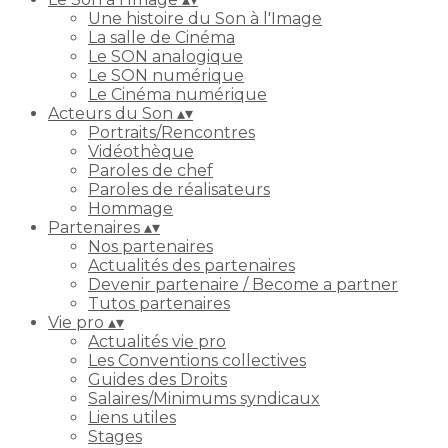
Une histoire du Son à l'Image
La salle de Cinéma
Le SON analogique
Le SON numérique
Le Cinéma numérique
Acteurs du Son
▴
▾
Portraits/Rencontres
Vidéothèque
Paroles de chef
Paroles de réalisateurs
Hommage
Partenaires
▴
▾
Nos partenaires
Actualités des partenaires
Devenir partenaire / Become a partner
Tutos partenaires
Vie pro
▴
▾
Actualités vie pro
Les Conventions collectives
Guides des Droits
Salaires/Minimums syndicaux
Liens utiles
Stages