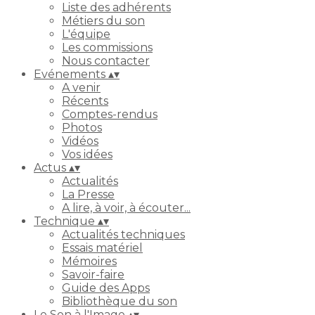
Liste des adhérents
Métiers du son
L'équipe
Les commissions
Nous contacter
Evénements
▴
▾
A venir
Récents
Comptes-rendus
Photos
Vidéos
Vos idées
Actus
▴
▾
Actualités
La Presse
A lire, à voir, à écouter...
Technique
▴
▾
Actualités techniques
Essais matériel
Mémoires
Savoir-faire
Guide des Apps
Bibliothèque du son
Le Son à l'Image
▴
▾