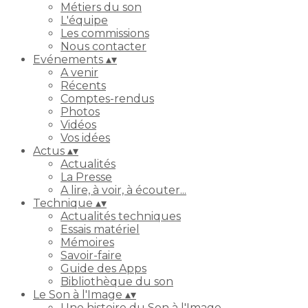
Métiers du son
L'équipe
Les commissions
Nous contacter
Evénements
▴
▾
A venir
Récents
Comptes-rendus
Photos
Vidéos
Vos idées
Actus
▴
▾
Actualités
La Presse
A lire, à voir, à écouter...
Technique
▴
▾
Actualités techniques
Essais matériel
Mémoires
Savoir-faire
Guide des Apps
Bibliothèque du son
Le Son à l'Image
▴
▾
Une histoire du Son à l'Image