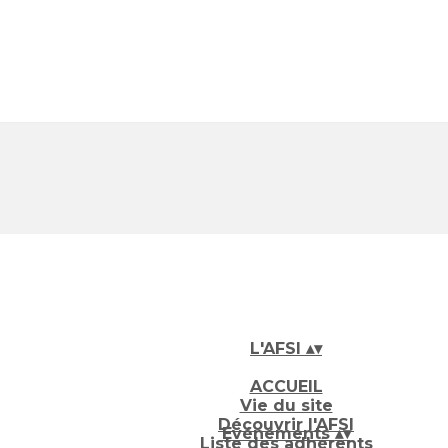
L'AFSI
▴
▾
ACCUEIL
Vie du site
Découvrir l'AFSI
Evénements
▴
▾
Liste des adhérents