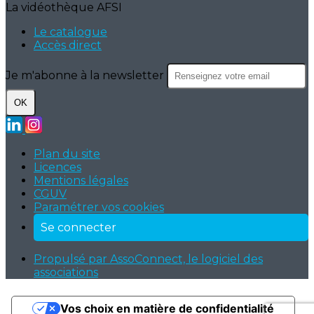
La vidéothèque AFSI
Le catalogue
Accès direct
Je m'abonne à la newsletter
OK
Plan du site
Licences
Mentions légales
CGUV
Paramétrer vos cookies
Se connecter
Propulsé par AssoConnect, le logiciel des
associations
Vos choix en matière de confidentialité