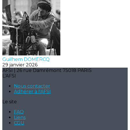
Guilhem DOMERCQ
29 janvier 2026
AFSI | 26 rue Damrémont 75018 PARIS
L'AFSI
Nous contacter
Adhérer à l'AFSI
Le site
FAQ
Liens
CGU