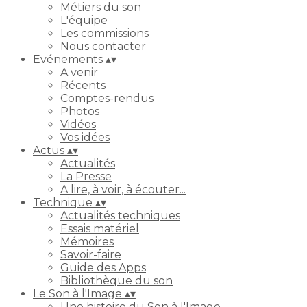
Métiers du son
L'équipe
Les commissions
Nous contacter
Evénements
▴
▾
A venir
Récents
Comptes-rendus
Photos
Vidéos
Vos idées
Actus
▴
▾
Actualités
La Presse
A lire, à voir, à écouter...
Technique
▴
▾
Actualités techniques
Essais matériel
Mémoires
Savoir-faire
Guide des Apps
Bibliothèque du son
Le Son à l'Image
▴
▾
Une histoire du Son à l'Image