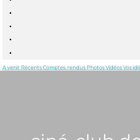
A venir
Récents
Comptes-rendus
Photos
Vidéos
Vos id