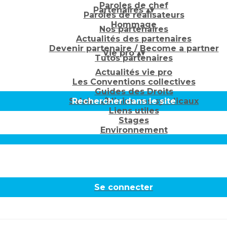
Paroles de chef
Partenaires
▴
▾
Paroles de réalisateurs
Hommage
Nos partenaires
Actualités des partenaires
Devenir partenaire / Become a partner
Vie pro
▴
▾
Tutos partenaires
Actualités vie pro
Les Conventions collectives
Guides des Droits
Salaires/Minimums syndicaux
Rechercher dans le site
Liens utiles
Stages
Environnement
Se connecter