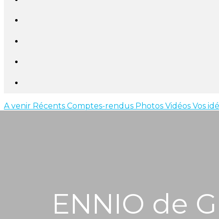
A venir
Récents
Comptes-rendus
Photos
Vidéos
Vos id
ENNIO de G