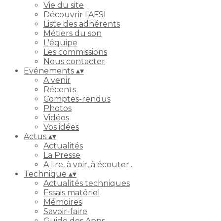
Vie du site
Découvrir l'AFSI
Liste des adhérents
Métiers du son
L'équipe
Les commissions
Nous contacter
Evénements
▴
▾
A venir
Récents
Comptes-rendus
Photos
Vidéos
Vos idées
Actus
▴
▾
Actualités
La Presse
A lire, à voir, à écouter...
Technique
▴
▾
Actualités techniques
Essais matériel
Mémoires
Savoir-faire
Guide des Apps