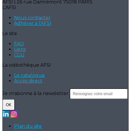
AFSI | 26 rue Damrémont 75018 PARIS
L'AFSI
Nous contacter
Adhérer à l'AFSI
Le site
FAQ
Liens
CGU
La vidéothèque AFSI
Le catalogue
Accès direct
Je m'abonne à la newsletter
OK
Plan du site