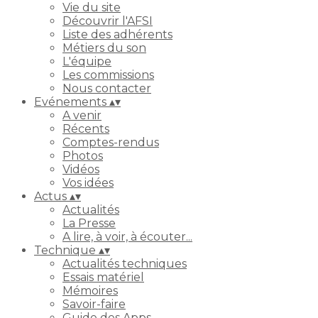
Vie du site
Découvrir l'AFSI
Liste des adhérents
Métiers du son
L'équipe
Les commissions
Nous contacter
Evénements
▴
▾
A venir
Récents
Comptes-rendus
Photos
Vidéos
Vos idées
Actus
▴
▾
Actualités
La Presse
A lire, à voir, à écouter...
Technique
▴
▾
Actualités techniques
Essais matériel
Mémoires
Savoir-faire
Guide des Apps