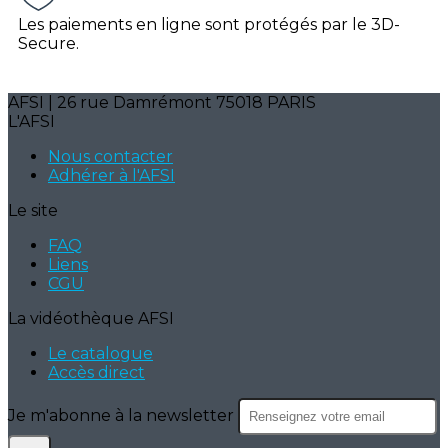
Les paiements en ligne sont protégés par le 3D-
Secure.
AFSI | 26 rue Damrémont 75018 PARIS
L'AFSI
Nous contacter
Adhérer à l'AFSI
Le site
FAQ
Liens
CGU
La vidéothèque AFSI
Le catalogue
Accès direct
Je m'abonne à la newsletter