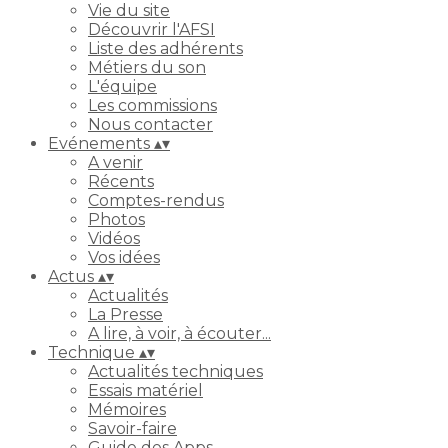
Vie du site
Découvrir l'AFSI
Liste des adhérents
Métiers du son
L'équipe
Les commissions
Nous contacter
Evénements
▴
▾
A venir
Récents
Comptes-rendus
Photos
Vidéos
Vos idées
Actus
▴
▾
Actualités
La Presse
A lire, à voir, à écouter...
Technique
▴
▾
Actualités techniques
Essais matériel
Mémoires
Savoir-faire
Guide des Apps