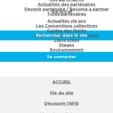
Actualités des partenaires
Devenir partenaire / Become a partner
Vie pro
▴
▾
Tutos partenaires
Actualités vie pro
Les Conventions collectives
Guides des Droits
Salaires/Minimums syndicaux
Rechercher dans le site
Liens utiles
Stages
Environnement
Se connecter
ACCUEIL
Vie du site
Découvrir l'AFSI