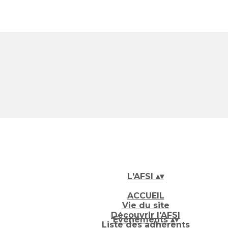
L'AFSI
▴
▾
ACCUEIL
Vie du site
Découvrir l'AFSI
Evénements
▴
▾
Liste des adhérents