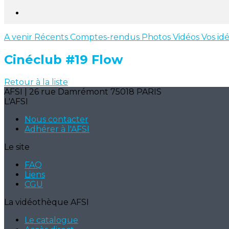
A venir
Récents
Comptes-rendus
Photos
Vidéos
Vos id
Cinéclub #19 Flow
Retour à la liste
AFSI | 26 rue Damrémont 75018 PARIS
L'AFSI
Nous contacter
Adhérer à l'AFSI
Le site
FAQ
Liens
CGU
La vidéothèque AFSI
Le catalogue