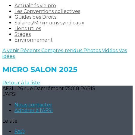
Actualités vie pro
Les Conventions collectives
Guides des Droits
Salaires/Minimums syndicaux
Liens utiles
Stages
Environnement
A venir
Récents
Comptes-rendus
Photos
Vidéos
Vos
idées
MICRO SALON 2025
Retour à la liste
AFSI | 26 rue Damrémont 75018 PARIS
L'AFSI
Nous contacter
Adhérer à l'AFSI
Le site
FAQ