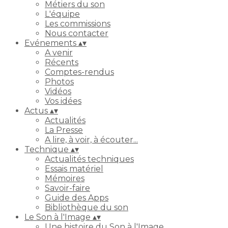
Métiers du son
L'équipe
Les commissions
Nous contacter
Evénements
▴
▾
A venir
Récents
Comptes-rendus
Photos
Vidéos
Vos idées
Actus
▴
▾
Actualités
La Presse
A lire, à voir, à écouter...
Technique
▴
▾
Actualités techniques
Essais matériel
Mémoires
Savoir-faire
Guide des Apps
Bibliothèque du son
Le Son à l'Image
▴
▾
Une histoire du Son à l'Image