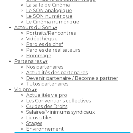
La salle de Cinéma
Le SON analogique
Le SON numérique
Le Cinéma numérique
Acteurs du Son
▴
▾
Portraits/Rencontres
Vidéothèque
Paroles de chef
Paroles de réalisateurs
Hommage
Partenaires
▴
▾
Nos partenaires
Actualités des partenaires
Devenir partenaire / Become a partner
Tutos partenaires
Vie pro
▴
▾
Actualités vie pro
Les Conventions collectives
Guides des Droits
Salaires/Minimums syndicaux
Liens utiles
Stages
Environnement