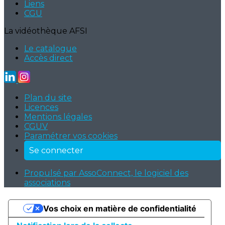
Liens
CGU
La vidéothèque AFSI
Le catalogue
Accès direct
Plan du site
Licences
Mentions légales
CGUV
Paramétrer vos cookies
Se connecter
Propulsé par AssoConnect, le logiciel des
associations
Vos choix en matière de confidentialité