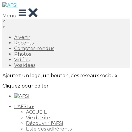
Menu
<
>
A venir
Récents
Comptes-rendus
Photos
Vidéos
Vos idées
Ajoutez un logo, un bouton, des réseaux sociaux
Cliquez pour éditer
L'AFSI
▴
▾
ACCUEIL
Vie du site
Découvrir l'AFSI
Liste des adhérents