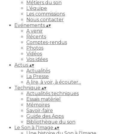
Métiers du son
L'équipe
Les commissions
Nous contacter
Evénements
▴
▾
A venir
Récents
Comptes-rendus
Photos
Vidéos
Vos idées
Actus
▴
▾
Actualités
La Presse
A lire, à voir, à écouter...
Technique
▴
▾
Actualités techniques
Essais matériel
Mémoires
Savoir-faire
Guide des Apps
Bibliothèque du son
Le Son à l'Image
▴
▾
Une histoire du Son à l'Image