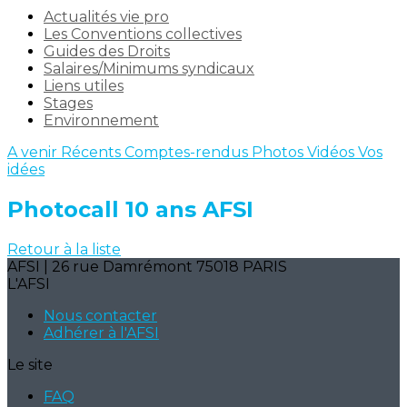
Actualités vie pro
Les Conventions collectives
Guides des Droits
Salaires/Minimums syndicaux
Liens utiles
Stages
Environnement
A venir
Récents
Comptes-rendus
Photos
Vidéos
Vos
idées
Photocall 10 ans AFSI
Retour à la liste
AFSI | 26 rue Damrémont 75018 PARIS
L'AFSI
Nous contacter
Adhérer à l'AFSI
Le site
FAQ