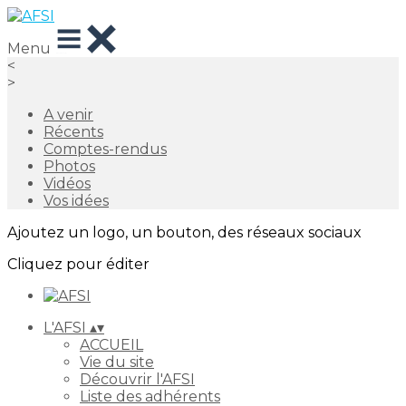
Menu
<
>
A venir
Récents
Comptes-rendus
Photos
Vidéos
Vos idées
Ajoutez un logo, un bouton, des réseaux sociaux
Cliquez pour éditer
L'AFSI
▴
▾
ACCUEIL
Vie du site
Découvrir l'AFSI
Liste des adhérents