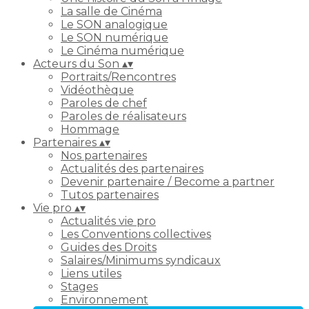
La salle de Cinéma
Le SON analogique
Le SON numérique
Le Cinéma numérique
Acteurs du Son
▴
▾
Portraits/Rencontres
Vidéothèque
Paroles de chef
Paroles de réalisateurs
Hommage
Partenaires
▴
▾
Nos partenaires
Actualités des partenaires
Devenir partenaire / Become a partner
Tutos partenaires
Vie pro
▴
▾
Actualités vie pro
Les Conventions collectives
Guides des Droits
Salaires/Minimums syndicaux
Liens utiles
Stages
Environnement