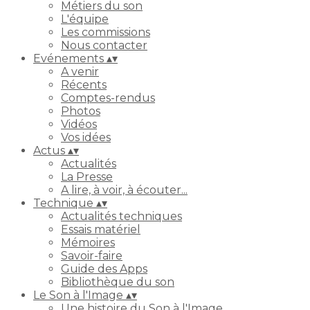
Métiers du son
L'équipe
Les commissions
Nous contacter
Evénements
▴
▾
A venir
Récents
Comptes-rendus
Photos
Vidéos
Vos idées
Actus
▴
▾
Actualités
La Presse
A lire, à voir, à écouter...
Technique
▴
▾
Actualités techniques
Essais matériel
Mémoires
Savoir-faire
Guide des Apps
Bibliothèque du son
Le Son à l'Image
▴
▾
Une histoire du Son à l'Image