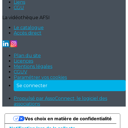
Liens
CGU
La vidéothèque AFSI
Le catalogue
Accès direct
Plan du site
Licences
Mentions légales
CGUV
Paramétrer vos cookies
Se connecter
Propulsé par AssoConnect, le logiciel des
associations
Vos choix en matière de confidentialité