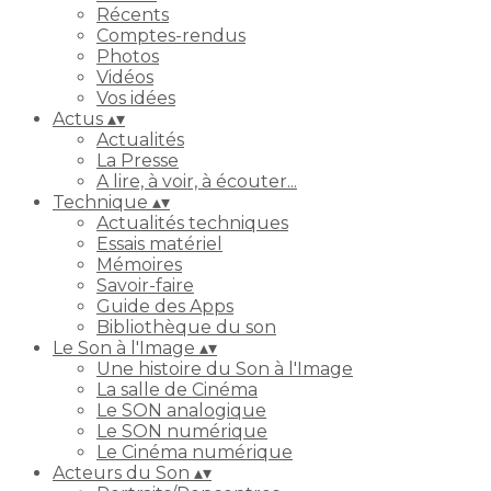
Récents
Comptes-rendus
Photos
Vidéos
Vos idées
Actus
▴
▾
Actualités
La Presse
A lire, à voir, à écouter...
Technique
▴
▾
Actualités techniques
Essais matériel
Mémoires
Savoir-faire
Guide des Apps
Bibliothèque du son
Le Son à l'Image
▴
▾
Une histoire du Son à l'Image
La salle de Cinéma
Le SON analogique
Le SON numérique
Le Cinéma numérique
Acteurs du Son
▴
▾