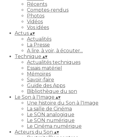
Récents
Comptes-rendus
Photos
Vidéos
Vos idées
Actus
▴
▾
Actualités
La Presse
A lire, à voir, à écouter...
Technique
▴
▾
Actualités techniques
Essais matériel
Mémoires
Savoir-faire
Guide des Apps
Bibliothèque du son
Le Son à l'Image
▴
▾
Une histoire du Son à l'Image
La salle de Cinéma
Le SON analogique
Le SON numérique
Le Cinéma numérique
Acteurs du Son
▴
▾