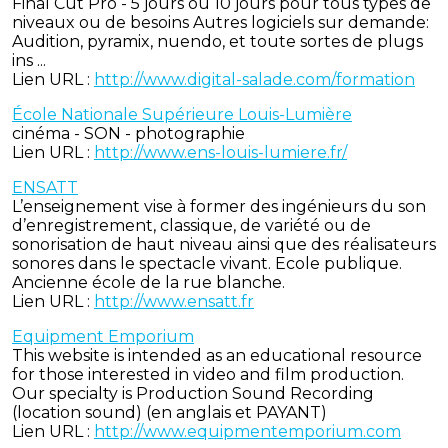
Final Cut Pro - 5 jours ou 10 jours pour tous types de
niveaux ou de besoins Autres logiciels sur demande:
Audition, pyramix, nuendo, et toute sortes de plugs
ins ...
Lien URL :
http://www.digital-salade.com/formation
École Nationale Supérieure Louis-Lumière
cinéma - SON - photographie
Lien URL :
http://www.ens-louis-lumiere.fr/
ENSATT
L’enseignement vise à former des ingénieurs du son
d’enregistrement, classique, de variété ou de
sonorisation de haut niveau ainsi que des réalisateurs
sonores dans le spectacle vivant. Ecole publique.
Ancienne école de la rue blanche.
Lien URL :
http://www.ensatt.fr
Equipment Emporium
This website is intended as an educational resource
for those interested in video and film production.
Our specialty is Production Sound Recording
(location sound) (en anglais et PAYANT)
Lien URL :
http://www.equipmentemporium.com