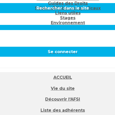
Guides des Droits
Salaires/Minimums syndicaux
Rechercher dans le site
Liens utiles
Stages
Environnement
Se connecter
ACCUEIL
Vie du site
Découvrir l'AFSI
Liste des adhérents