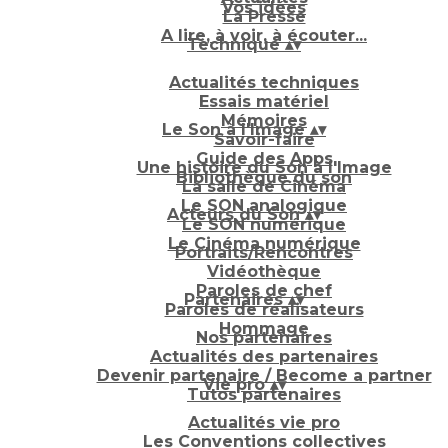
Vos idées
La Presse
A lire, à voir, à écouter...
Technique
▴
▾
Actualités techniques
Essais matériel
Mémoires
Le Son à l'Image
▴
▾
Savoir-faire
Guide des Apps
Une histoire du Son à l'Image
Bibliothèque du son
La salle de Cinéma
Le SON analogique
Acteurs du Son
▴
▾
Le SON numérique
Le Cinéma numérique
Portraits/Rencontres
Vidéothèque
Paroles de chef
Partenaires
▴
▾
Paroles de réalisateurs
Hommage
Nos partenaires
Actualités des partenaires
Devenir partenaire / Become a partner
Vie pro
▴
▾
Tutos partenaires
Actualités vie pro
Les Conventions collectives