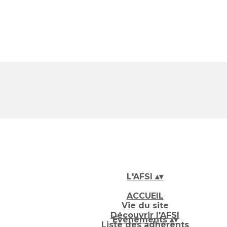
L'AFSI
▴
▾
ACCUEIL
Vie du site
Découvrir l'AFSI
Evénements
▴
▾
Liste des adhérents