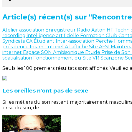
Article(s) récent(s) sur "Rencontre
Atelier
association
Enregistreur
Radio
Aaton
HF
Techn
recording
intelligence artificielle
Formation
Club Cant
Syndicats
CA
Étudiant
Inter-association
Perche
Homm
présidence
Ircam
Tutoriel
A l'affiche
Site AFSI
Mainten
internet
Espace SON
Ambisonique
Etude
Prise de Son
spatialisation
Fonctionnement du Site
VR
Scanzone
Se
Seuls les 100 premiers résultats sont affichés. Veuillez 
Les oreilles n'ont pas de sexe
Si les métiers du son restent majoritairement masculins, 
prise du son, de...