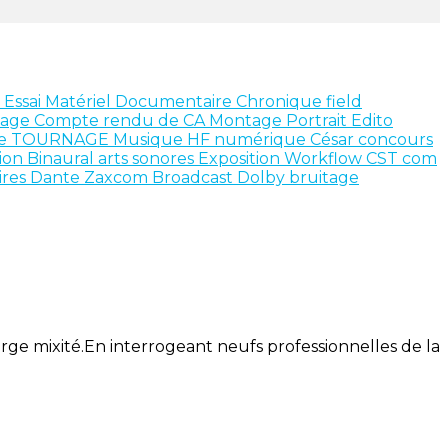
e
Essai Matériel
Documentaire
Chronique
field
xage
Compte rendu de CA
Montage
Portrait
Edito
ce
TOURNAGE
Musique
HF numérique
César
concours
ion
Binaural
arts sonores
Exposition
Workflow
CST
com
ires
Dante
Zaxcom
Broadcast
Dolby
bruitage
 large mixité.En interrogeant neufs professionnelles de la