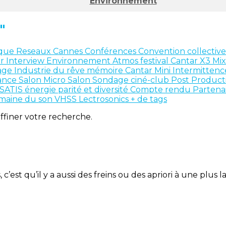
Environnement
"
ique
Reseaux
Cannes
Conférences
Convention collectiv
ar
Interview
Environnement
Atmos
festival
Cantar X3
Mi
age
Industrie du rêve
mémoire
Cantar Mini
Intermitten
ance
Salon
Micro Salon
Sondage
ciné-club
Post Product
SATIS
énergie
parité et diversité
Compte rendu
Partena
maine du son
VHSS
Lectrosonics
+ de tags
affiner votre recherche.
c’est qu’il y a aussi des freins ou des apriori à une plus