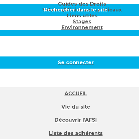
Guides des Droits
Salaires/Minimums syndicaux
Rechercher dans le site
Liens utiles
Stages
Environnement
Se connecter
ACCUEIL
Vie du site
Découvrir l'AFSI
Liste des adhérents