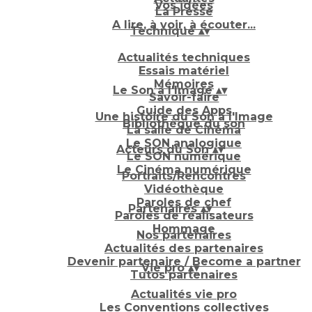
Vos idées
La Presse
A lire, à voir, à écouter...
Technique
▴
▾
Actualités techniques
Essais matériel
Mémoires
Le Son à l'Image
▴
▾
Savoir-faire
Guide des Apps
Une histoire du Son à l'Image
Bibliothèque du son
La salle de Cinéma
Le SON analogique
Acteurs du Son
▴
▾
Le SON numérique
Le Cinéma numérique
Portraits/Rencontres
Vidéothèque
Paroles de chef
Partenaires
▴
▾
Paroles de réalisateurs
Hommage
Nos partenaires
Actualités des partenaires
Devenir partenaire / Become a partner
Vie pro
▴
▾
Tutos partenaires
Actualités vie pro
Les Conventions collectives