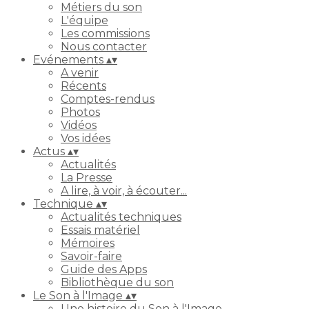
Métiers du son
L'équipe
Les commissions
Nous contacter
Evénements
▴
▾
A venir
Récents
Comptes-rendus
Photos
Vidéos
Vos idées
Actus
▴
▾
Actualités
La Presse
A lire, à voir, à écouter...
Technique
▴
▾
Actualités techniques
Essais matériel
Mémoires
Savoir-faire
Guide des Apps
Bibliothèque du son
Le Son à l'Image
▴
▾
Une histoire du Son à l'Image