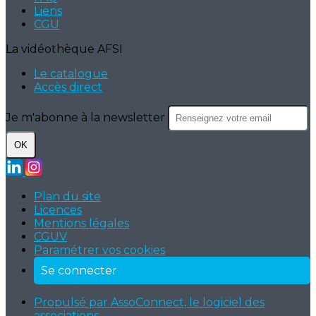
Liens
CGU
La vidéothèque AFSI
Le catalogue
Accès direct
Je m'abonne à la newsletter
OK
Plan du site
Licences
Mentions légales
CGUV
Paramétrer vos cookies
Se connecter
Propulsé par AssoConnect, le logiciel des
associations