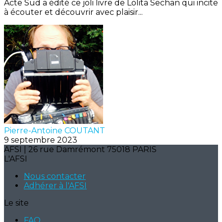
Acte Sud a édité ce joli livre de Lolita Sechan qui incite
à écouter et découvrir avec plaisir...
Pierre-Antoine COUTANT
9 septembre 2023
AFSI | 26 rue Damrémont 75018 PARIS
L'AFSI
Nous contacter
Adhérer à l'AFSI
Le site
FAQ