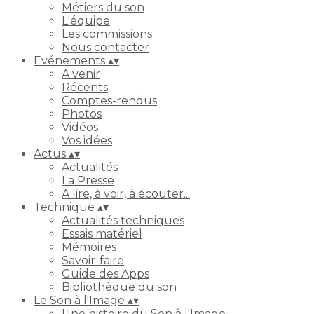
Métiers du son
L'équipe
Les commissions
Nous contacter
Evénements
▴
▾
A venir
Récents
Comptes-rendus
Photos
Vidéos
Vos idées
Actus
▴
▾
Actualités
La Presse
A lire, à voir, à écouter...
Technique
▴
▾
Actualités techniques
Essais matériel
Mémoires
Savoir-faire
Guide des Apps
Bibliothèque du son
Le Son à l'Image
▴
▾
Une histoire du Son à l'Image