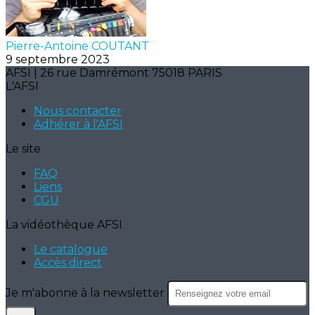
Pierre-Antoine COUTANT
9 septembre 2023
AFSI | 26 rue Damrémont 75018 PARIS
L'AFSI
Nous contacter
Adhérer à l'AFSI
Le site
FAQ
Liens
CGU
La vidéothèque AFSI
Le catalogue
Accès direct
Je m'abonne à la newsletter