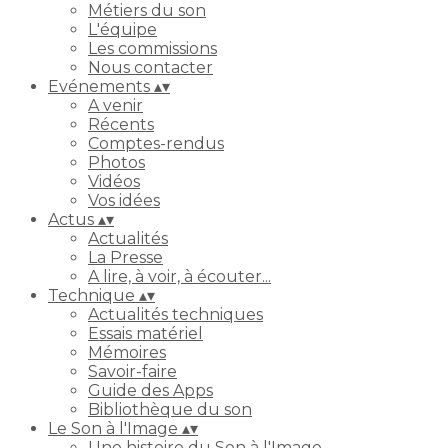
Métiers du son
L'équipe
Les commissions
Nous contacter
Evénements
▴
▾
A venir
Récents
Comptes-rendus
Photos
Vidéos
Vos idées
Actus
▴
▾
Actualités
La Presse
A lire, à voir, à écouter...
Technique
▴
▾
Actualités techniques
Essais matériel
Mémoires
Savoir-faire
Guide des Apps
Bibliothèque du son
Le Son à l'Image
▴
▾
Une histoire du Son à l'Image