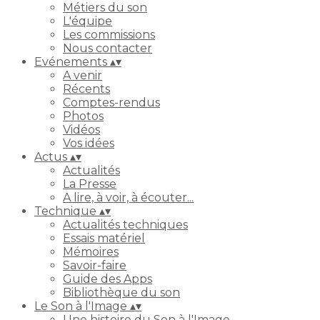
Métiers du son
L'équipe
Les commissions
Nous contacter
Evénements
▴
▾
A venir
Récents
Comptes-rendus
Photos
Vidéos
Vos idées
Actus
▴
▾
Actualités
La Presse
A lire, à voir, à écouter...
Technique
▴
▾
Actualités techniques
Essais matériel
Mémoires
Savoir-faire
Guide des Apps
Bibliothèque du son
Le Son à l'Image
▴
▾
Une histoire du Son à l'Image