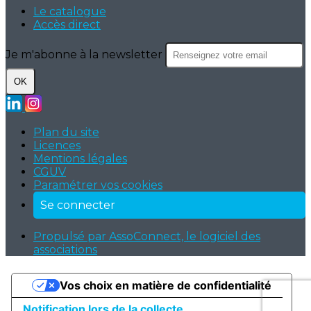
Le catalogue
Accès direct
Je m'abonne à la newsletter
OK
Plan du site
Licences
Mentions légales
CGUV
Paramétrer vos cookies
Se connecter
Propulsé par AssoConnect, le logiciel des
associations
Vos choix en matière de confidentialité
Notification lors de la collecte