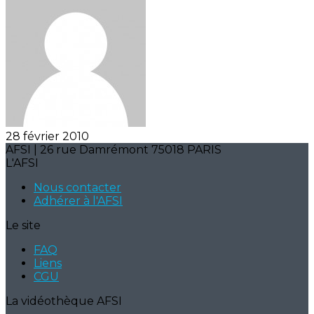
28 février 2010
AFSI | 26 rue Damrémont 75018 PARIS
L'AFSI
Nous contacter
Adhérer à l'AFSI
Le site
FAQ
Liens
CGU
La vidéothèque AFSI