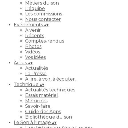
Métiers du son
L'équipe
Les commissions
Nous contacter
Evénements
▴
▾
A venir
Récents
Comptes-rendus
Photos
Vidéos
Vos idées
Actus
▴
▾
Actualités
La Presse
A lire, à voir, à écouter...
Technique
▴
▾
Actualités techniques
Essais matériel
Mémoires
Savoir-faire
Guide des Apps
Bibliothèque du son
Le Son à l'Image
▴
▾
Une histoire du Son à l'Image