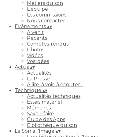
Métiers du son
L'équipe
Les commissions
Nous contacter
Evénements
▴
▾
A venir
Récents
Comptes-rendus
Photos
Vidéos
Vos idées
Actus
▴
▾
Actualités
La Presse
A lire, à voir, à écouter...
Technique
▴
▾
Actualités techniques
Essais matériel
Mémoires
Savoir-faire
Guide des Apps
Bibliothèque du son
Le Son à l'Image
▴
▾
Une histoire du Son à l'Image