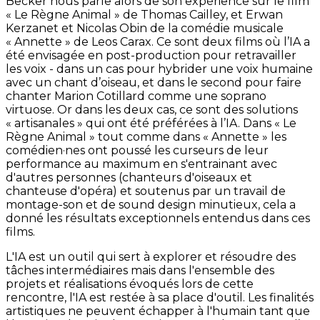
Becker nous parle alors de son expérience sur le film
« Le Règne Animal » de Thomas Cailley, et Erwan
Kerzanet et Nicolas Obin de la comédie musicale
« Annette » de Leos Carax. Ce sont deux films où l’IA a
été envisagée en post-production pour retravailler
les voix - dans un cas pour hybrider une voix humaine
avec un chant d’oiseau, et dans le second pour faire
chanter Marion Cotillard comme une soprano
virtuose. Or dans les deux cas, ce sont des solutions
« artisanales » qui ont été préférées à l’IA. Dans « Le
Règne Animal » tout comme dans « Annette » les
comédien·nes ont poussé les curseurs de leur
performance au maximum en s'entrainant avec
d'autres personnes (chanteurs d'oiseaux et
chanteuse d'opéra) et soutenus par un travail de
montage-son et de sound design minutieux, cela a
donné les résultats exceptionnels entendus dans ces
films.
L'IA est un outil qui sert à explorer et résoudre des
tâches intermédiaires mais dans l'ensemble des
projets et réalisations évoqués lors de cette
rencontre, l'IA est restée à sa place d'outil. Les finalités
artistiques ne peuvent échapper à l'humain tant que