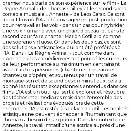
premier nous parle de son expérience sur le film « Le
Règne Animal » de Thomas Cailley et le second sur la
comédie musicale « Annette » de Leos Carax. Ce sont
deux films où l’IA a été envisagée en post-production
pour retravailler les voix - dans un cas pour hybrider
une voix humaine avec un chant d’oiseau, et dans le
second pour faire chanter Marion Cotillard comme
une soprano virtuose. Or dans les deux cas, ce sont
des solutions « artisanales » qui ont été préférées à
l’IA. Dans « Le Règne Animal » tout comme dans
« Annette » les comédien·nes ont poussé les curseurs
de leur performance au maximum en s'entrainant
avec d'autres personnes (chanteurs d'oiseaux et
chanteuse d'opéra) et soutenus par un travail de
montage-son et de sound design minutieux, cela a
donné les résultats exceptionnels entendus dans ces
films. L'IA est un outil qui sert à explorer et résoudre
des tâches intermédiaires mais dans l'ensemble des
projets et réalisations évoqués lors de cette
rencontre, l'IA est restée à sa place d'outil. Les finalités
artistiques ne peuvent échapper à l'humain tant que
l'humain a besoin de s'exprimer. Dans le contexte de
Annette, le travail imitatif d'une actrice auprès d'une
chanteuse a donné place à une forme