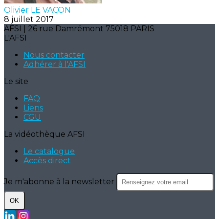
Olivier LE VACON
8 juillet 2017
AFSI | 26 rue Damrémont 75018 PARIS
L'AFSI
Nous contacter
Adhérer à l'AFSI
Le site
FAQ
Liens
CGU
La vidéothèque AFSI
Le catalogue
Accès direct
Je m'abonne à la newsletter
OK