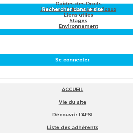
Guides des Droits
Salaires/Minimums syndicaux
Rechercher dans le site
Liens utiles
Stages
Environnement
Se connecter
ACCUEIL
Vie du site
Découvrir l'AFSI
Liste des adhérents