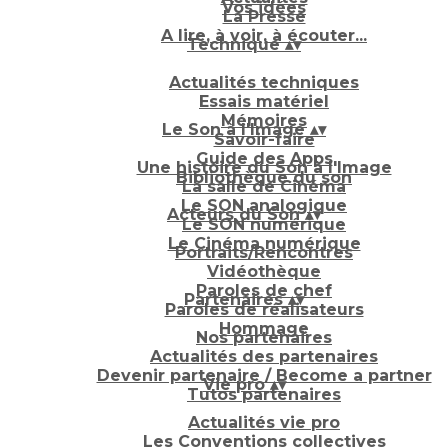
Vos idées
La Presse
A lire, à voir, à écouter...
Technique
▴
▾
Actualités techniques
Essais matériel
Mémoires
Le Son à l'Image
▴
▾
Savoir-faire
Guide des Apps
Une histoire du Son à l'Image
Bibliothèque du son
La salle de Cinéma
Le SON analogique
Acteurs du Son
▴
▾
Le SON numérique
Le Cinéma numérique
Portraits/Rencontres
Vidéothèque
Paroles de chef
Partenaires
▴
▾
Paroles de réalisateurs
Hommage
Nos partenaires
Actualités des partenaires
Devenir partenaire / Become a partner
Vie pro
▴
▾
Tutos partenaires
Actualités vie pro
Les Conventions collectives