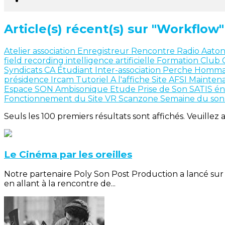
Article(s) récent(s) sur "Workflow"
Atelier
association
Enregistreur
Rencontre
Radio
Aato
field recording
intelligence artificielle
Formation
Club 
Syndicats
CA
Étudiant
Inter-association
Perche
Homm
présidence
Ircam
Tutoriel
A l'affiche
Site AFSI
Mainten
Espace SON
Ambisonique
Etude
Prise de Son
SATIS
én
Fonctionnement du Site
VR
Scanzone
Semaine du so
Seuls les 100 premiers résultats sont affichés. Veuillez 
Le Cinéma par les oreilles
Notre partenaire Poly Son Post Production a lancé sur 
en allant à la rencontre de...