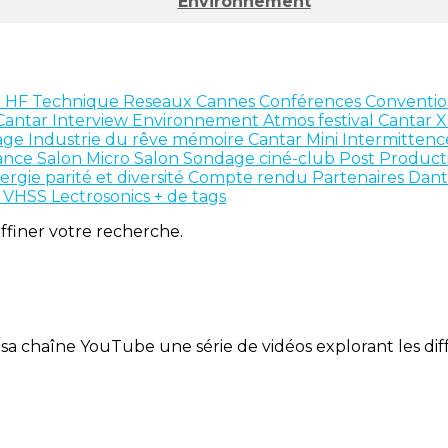
Environnement
n
HF
Technique
Reseaux
Cannes
Conférences
Conventio
Cantar
Interview
Environnement
Atmos
festival
Cantar 
age
Industrie du rêve
mémoire
Cantar Mini
Intermitten
ance
Salon
Micro Salon
Sondage
ciné-club
Post Product
ergie
parité et diversité
Compte rendu
Partenaires
Dan
n
VHSS
Lectrosonics
+ de tags
affiner votre recherche.
sa chaîne YouTube une série de vidéos explorant les diff