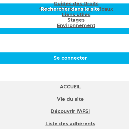
Guides des Droits
Salaires/Minimums syndicaux
Rechercher dans le site
Liens utiles
Stages
Environnement
Se connecter
ACCUEIL
Vie du site
Découvrir l'AFSI
Liste des adhérents