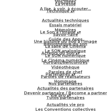
Vos idées
La Presse
A lire, à voir, à écouter...
Technique
▴
▾
Actualités techniques
Essais matériel
Mémoires
Le Son à l'Image
▴
▾
Savoir-faire
Guide des Apps
Une histoire du Son à l'Image
Bibliothèque du son
La salle de Cinéma
Le SON analogique
Acteurs du Son
▴
▾
Le SON numérique
Le Cinéma numérique
Portraits/Rencontres
Vidéothèque
Paroles de chef
Partenaires
▴
▾
Paroles de réalisateurs
Hommage
Nos partenaires
Actualités des partenaires
Devenir partenaire / Become a partner
Vie pro
▴
▾
Tutos partenaires
Actualités vie pro
Les Conventions collectives