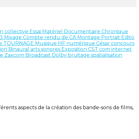
n collective
Essai Matériel
Documentaire
Chronique
X3
Mixage
Compte rendu de CA
Montage
Portrait
Edito
ce
TOURNAGE
Musique
HF numérique
César
concours
ion
Binaural
arts sonores
Exposition
CST
com internet
te
Zaxcom
Broadcast
Dolby
bruitage
spatialisation
érents aspects de la création des bande-sons de films,