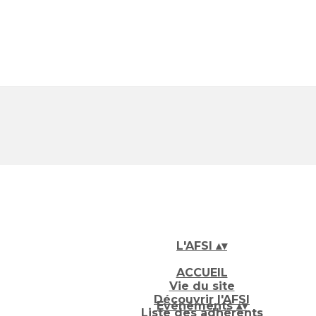
L'AFSI
▴
▾
ACCUEIL
Vie du site
Découvrir l'AFSI
Evénements
▴
▾
Liste des adhérents