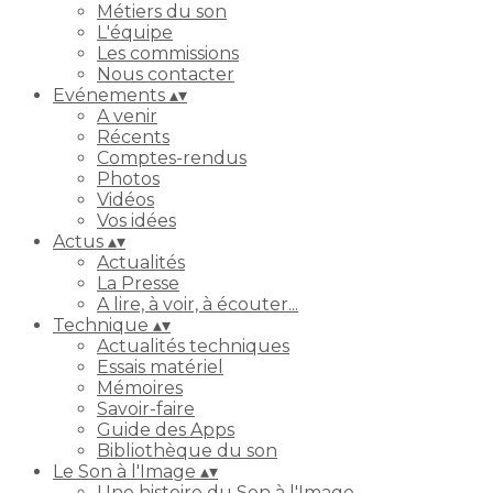
Métiers du son
L'équipe
Les commissions
Nous contacter
Evénements
▴
▾
A venir
Récents
Comptes-rendus
Photos
Vidéos
Vos idées
Actus
▴
▾
Actualités
La Presse
A lire, à voir, à écouter...
Technique
▴
▾
Actualités techniques
Essais matériel
Mémoires
Savoir-faire
Guide des Apps
Bibliothèque du son
Le Son à l'Image
▴
▾
Une histoire du Son à l'Image