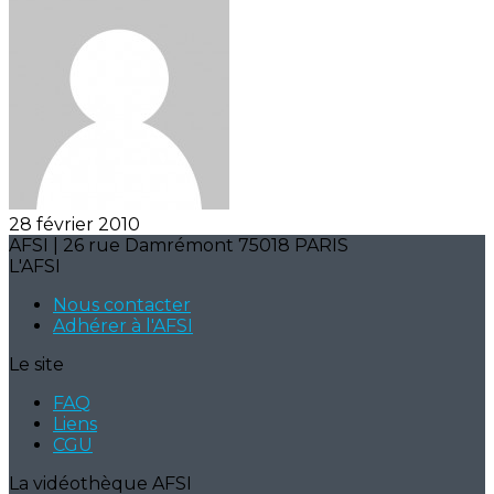
28 février 2010
AFSI | 26 rue Damrémont 75018 PARIS
L'AFSI
Nous contacter
Adhérer à l'AFSI
Le site
FAQ
Liens
CGU
La vidéothèque AFSI