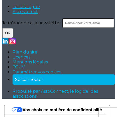
Le catalogue
Accès direct
Je m'abonne à la newsletter
OK
Plan du site
Licences
Mentions légales
CGUV
Paramétrer vos cookies
Se connecter
Propulsé par AssoConnect, le logiciel des
associations
Vos choix en matière de confidentialité