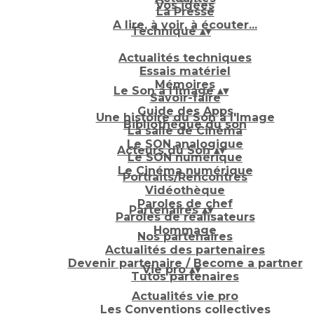
Vos idées
La Presse
A lire, à voir, à écouter...
Technique
▴
▾
Actualités techniques
Essais matériel
Mémoires
Le Son à l'Image
▴
▾
Savoir-faire
Guide des Apps
Une histoire du Son à l'Image
Bibliothèque du son
La salle de Cinéma
Le SON analogique
Acteurs du Son
▴
▾
Le SON numérique
Le Cinéma numérique
Portraits/Rencontres
Vidéothèque
Paroles de chef
Partenaires
▴
▾
Paroles de réalisateurs
Hommage
Nos partenaires
Actualités des partenaires
Devenir partenaire / Become a partner
Vie pro
▴
▾
Tutos partenaires
Actualités vie pro
Les Conventions collectives