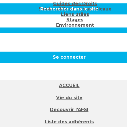
Guides des Droits
Salaires/Minimums syndicaux
Rechercher dans le site
Liens utiles
Stages
Environnement
Se connecter
ACCUEIL
Vie du site
Découvrir l'AFSI
Liste des adhérents