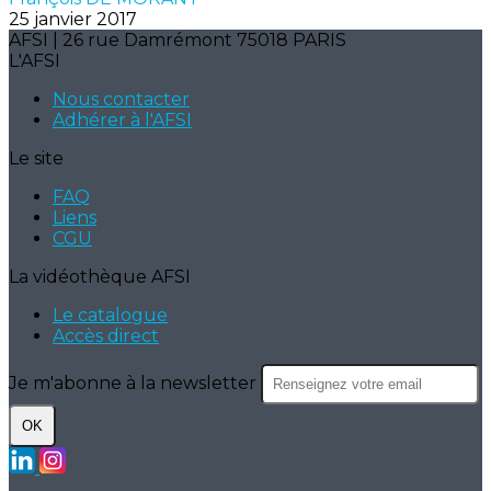
25 janvier 2017
AFSI | 26 rue Damrémont 75018 PARIS
L'AFSI
Nous contacter
Adhérer à l'AFSI
Le site
FAQ
Liens
CGU
La vidéothèque AFSI
Le catalogue
Accès direct
Je m'abonne à la newsletter
OK