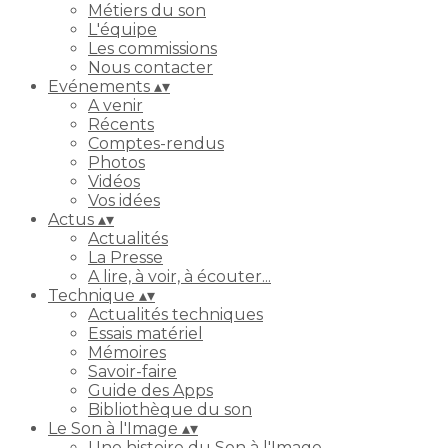
Métiers du son
L'équipe
Les commissions
Nous contacter
Evénements
▴
▾
A venir
Récents
Comptes-rendus
Photos
Vidéos
Vos idées
Actus
▴
▾
Actualités
La Presse
A lire, à voir, à écouter...
Technique
▴
▾
Actualités techniques
Essais matériel
Mémoires
Savoir-faire
Guide des Apps
Bibliothèque du son
Le Son à l'Image
▴
▾
Une histoire du Son à l'Image