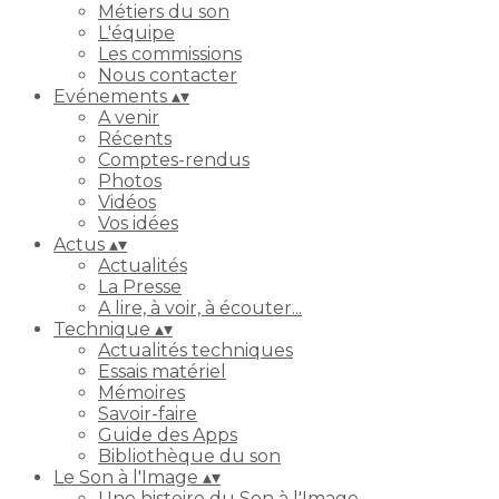
Métiers du son
L'équipe
Les commissions
Nous contacter
Evénements
▴
▾
A venir
Récents
Comptes-rendus
Photos
Vidéos
Vos idées
Actus
▴
▾
Actualités
La Presse
A lire, à voir, à écouter...
Technique
▴
▾
Actualités techniques
Essais matériel
Mémoires
Savoir-faire
Guide des Apps
Bibliothèque du son
Le Son à l'Image
▴
▾
Une histoire du Son à l'Image