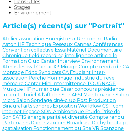
Liens utiles
Stages
Environnement
Article(s) récent(s) sur "Portrait"
Atelier
association
Enregistreur
Rencontre
Radio
Aaton
HF
Technique
Reseaux
Cannes
Conférences
Convention collective
Essai Matériel
Documentaire
Chronique
field recording
intelligence artificielle
Formation
Club Cantar
Interview
Environnement
Atmos
festival
Cantar X3
Mixage
Compte rendu de CA
Montage
Edito
Syndicats
CA
Étudiant
Inter-
association
Perche
Hommage
Industrie du rêve
mémoire
Cantar Mini
Intermittence
TOURNAGE
Musique
HF numérique
César
concours
présidence
Ircam
Tutoriel
A l'affiche
Site AFSI
Maintenance
Salon
Micro Salon
Sondage
ciné-club
Post Production
Binaural
arts sonores
Exposition
Workflow
CST
com
internet
Espace SON
Ambisonique
Etude
Prise de
Son
SATIS
énergie
parité et diversité
Compte rendu
Partenaires
Dante
Zaxcom
Broadcast
Dolby
bruitage
spatialisation
Fonctionnement du Site
VR
Scanzone