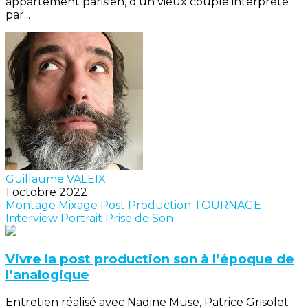
appartement parisien, d’un vieux couple interprété
par...
Guillaume VALEIX
1 octobre 2022
Montage
Mixage
Post Production
TOURNAGE
Interview
Portrait
Prise de Son
Vivre la post production son à l’époque de
l’analogique
Entretien réalisé avec Nadine Muse, Patrice Grisolet