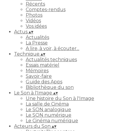
Récents
Comptes-rendus
Photos
Vidéos
Vos idées
Actus
▴
▾
Actualités
La Presse
A lire, à voir, à écouter...
Technique
▴
▾
Actualités techniques
Essais matériel
Mémoires
Savoir-faire
Guide des Apps
Bibliothèque du son
Le Son à l'Image
▴
▾
Une histoire du Son à l'Image
La salle de Cinéma
Le SON analogique
Le SON numérique
Le Cinéma numérique
Acteurs du Son
▴
▾