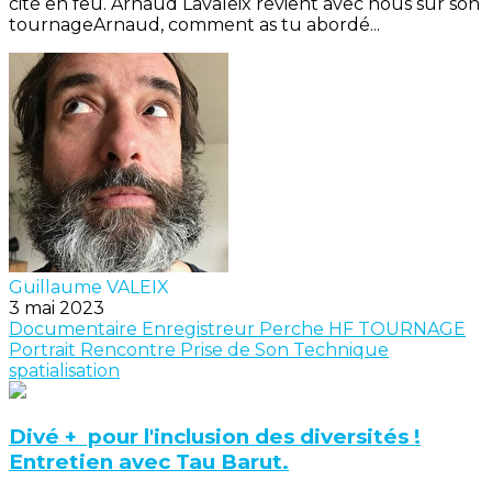
cité en feu. Arnaud Lavaleix revient avec nous sur son
tournageArnaud, comment as tu abordé...
Guillaume VALEIX
3 mai 2023
Documentaire
Enregistreur
Perche
HF
TOURNAGE
Portrait
Rencontre
Prise de Son
Technique
spatialisation
Divé + pour l'inclusion des diversités !
Entretien avec Tau Barut.