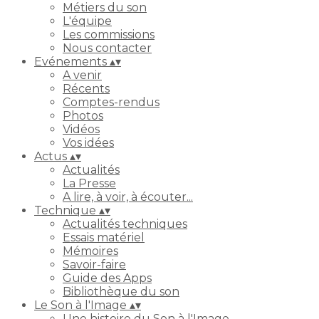
Métiers du son
L'équipe
Les commissions
Nous contacter
Evénements
▴
▾
A venir
Récents
Comptes-rendus
Photos
Vidéos
Vos idées
Actus
▴
▾
Actualités
La Presse
A lire, à voir, à écouter...
Technique
▴
▾
Actualités techniques
Essais matériel
Mémoires
Savoir-faire
Guide des Apps
Bibliothèque du son
Le Son à l'Image
▴
▾
Une histoire du Son à l'Image