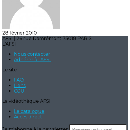
28 février 2010
AFSI | 26 rue Damrémont 75018 PARIS
L'AFSI
Nous contacter
Adhérer à l'AFSI
Le site
FAQ
Liens
CGU
La vidéothèque AFSI
Le catalogue
Accès direct
Je m'abonne à la newsletter