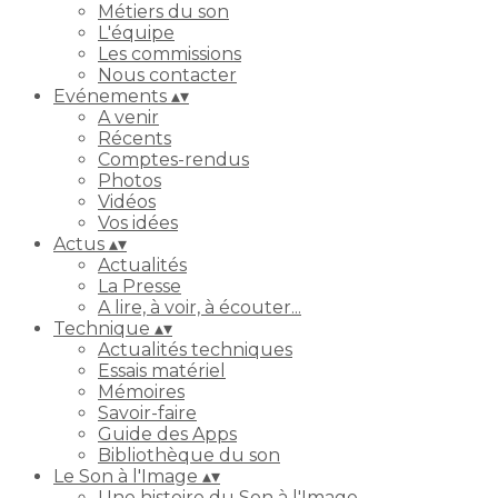
Métiers du son
L'équipe
Les commissions
Nous contacter
Evénements
▴
▾
A venir
Récents
Comptes-rendus
Photos
Vidéos
Vos idées
Actus
▴
▾
Actualités
La Presse
A lire, à voir, à écouter...
Technique
▴
▾
Actualités techniques
Essais matériel
Mémoires
Savoir-faire
Guide des Apps
Bibliothèque du son
Le Son à l'Image
▴
▾
Une histoire du Son à l'Image