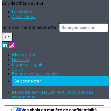
La vidéothèque AFSI
Le catalogue
Accès direct
Je m'abonne à la newsletter
OK
Plan du site
Licences
Mentions légales
CGUV
Paramétrer vos cookies
Se connecter
Propulsé par AssoConnect, le logiciel des
associations
Vos choix en matière de confidentialité