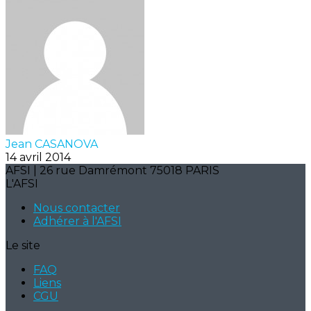
Jean CASANOVA
14 avril 2014
AFSI | 26 rue Damrémont 75018 PARIS
L'AFSI
Nous contacter
Adhérer à l'AFSI
Le site
FAQ
Liens
CGU