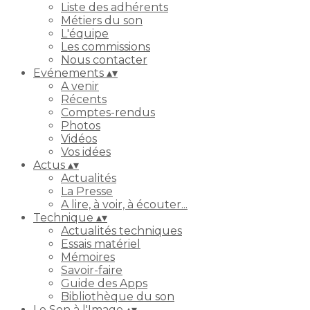
Liste des adhérents
Métiers du son
L'équipe
Les commissions
Nous contacter
Evénements
▴
▾
A venir
Récents
Comptes-rendus
Photos
Vidéos
Vos idées
Actus
▴
▾
Actualités
La Presse
A lire, à voir, à écouter...
Technique
▴
▾
Actualités techniques
Essais matériel
Mémoires
Savoir-faire
Guide des Apps
Bibliothèque du son
Le Son à l'Image
▴
▾