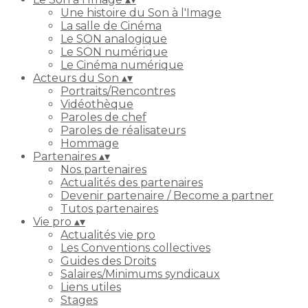
Une histoire du Son à l'Image
La salle de Cinéma
Le SON analogique
Le SON numérique
Le Cinéma numérique
Acteurs du Son
▴
▾
Portraits/Rencontres
Vidéothèque
Paroles de chef
Paroles de réalisateurs
Hommage
Partenaires
▴
▾
Nos partenaires
Actualités des partenaires
Devenir partenaire / Become a partner
Tutos partenaires
Vie pro
▴
▾
Actualités vie pro
Les Conventions collectives
Guides des Droits
Salaires/Minimums syndicaux
Liens utiles
Stages