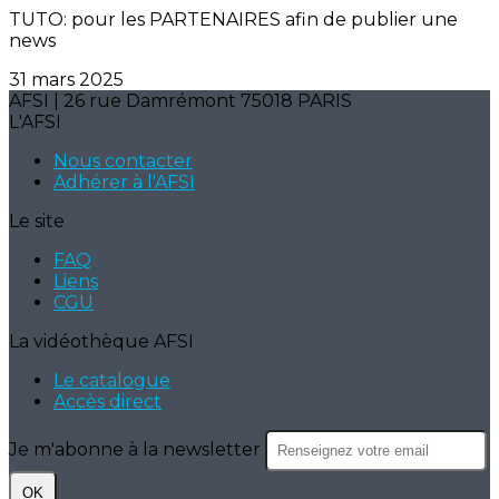
TUTO: pour les PARTENAIRES afin de publier une
news
31 mars 2025
AFSI | 26 rue Damrémont 75018 PARIS
L'AFSI
Nous contacter
Adhérer à l'AFSI
Le site
FAQ
Liens
CGU
La vidéothèque AFSI
Le catalogue
Accès direct
Je m'abonne à la newsletter
OK