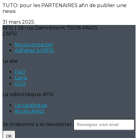
TUTO: pour les PARTENAIRES afin de publier une
news
31 mars 2025
AFSI | 26 rue Damrémont 75018 PARIS
L'AFSI
Nous contacter
Adhérer à l'AFSI
Le site
FAQ
Liens
CGU
La vidéothèque AFSI
Le catalogue
Accès direct
Je m'abonne à la newsletter
OK