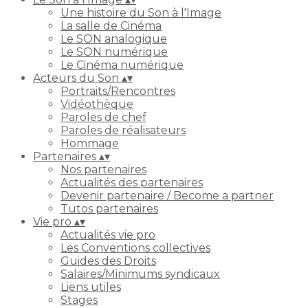
Une histoire du Son à l'Image
La salle de Cinéma
Le SON analogique
Le SON numérique
Le Cinéma numérique
Acteurs du Son
▴
▾
Portraits/Rencontres
Vidéothèque
Paroles de chef
Paroles de réalisateurs
Hommage
Partenaires
▴
▾
Nos partenaires
Actualités des partenaires
Devenir partenaire / Become a partner
Tutos partenaires
Vie pro
▴
▾
Actualités vie pro
Les Conventions collectives
Guides des Droits
Salaires/Minimums syndicaux
Liens utiles
Stages