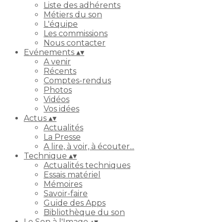
Liste des adhérents
Métiers du son
L'équipe
Les commissions
Nous contacter
Evénements
▴
▾
A venir
Récents
Comptes-rendus
Photos
Vidéos
Vos idées
Actus
▴
▾
Actualités
La Presse
A lire, à voir, à écouter...
Technique
▴
▾
Actualités techniques
Essais matériel
Mémoires
Savoir-faire
Guide des Apps
Bibliothèque du son
Le Son à l'Image
▴
▾