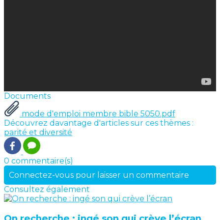
Documents
mode d'emploi membre bible 5050.pdf
Découvrez davantage d'articles sur ces thèmes :
parité et diversité
0 commentaire(s)
Connectez-vous pour laisser un commentaire
Consultez également
On recherche : ingé son qui crève l’écran