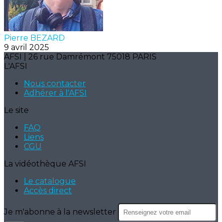
Pierre BEZARD
9 avril 2025
AFSI | 26 rue Damrémont 75018 PARIS
L'AFSI
Nous contacter
Adhérer à l'AFSI
Le site
FAQ
Liens
CGU
La vidéothèque AFSI
Le catalogue
Accès direct
Je m'abonne à la newsletter