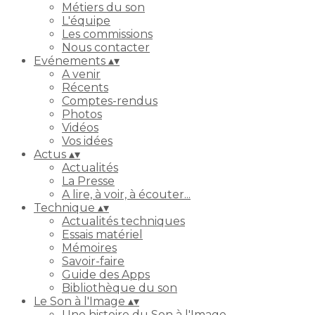
Métiers du son
L'équipe
Les commissions
Nous contacter
Evénements
▴
▾
A venir
Récents
Comptes-rendus
Photos
Vidéos
Vos idées
Actus
▴
▾
Actualités
La Presse
A lire, à voir, à écouter...
Technique
▴
▾
Actualités techniques
Essais matériel
Mémoires
Savoir-faire
Guide des Apps
Bibliothèque du son
Le Son à l'Image
▴
▾
Une histoire du Son à l'Image