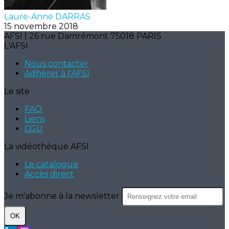
Laure-Anne DARRAS
15 novembre 2018
AFSI | 26 rue Damrémont 75018 PARIS
L'AFSI
Nous contacter
Adhérer à l'AFSI
Le site
FAQ
Liens
CGU
La vidéothèque AFSI
Le catalogue
Accès direct
Je m'abonne à la newsletter
OK