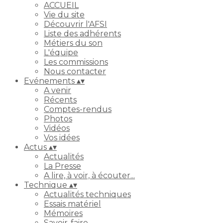
ACCUEIL
Vie du site
Découvrir l'AFSI
Liste des adhérents
Métiers du son
L'équipe
Les commissions
Nous contacter
Evénements
▴
▾
A venir
Récents
Comptes-rendus
Photos
Vidéos
Vos idées
Actus
▴
▾
Actualités
La Presse
A lire, à voir, à écouter...
Technique
▴
▾
Actualités techniques
Essais matériel
Mémoires
Savoir-faire