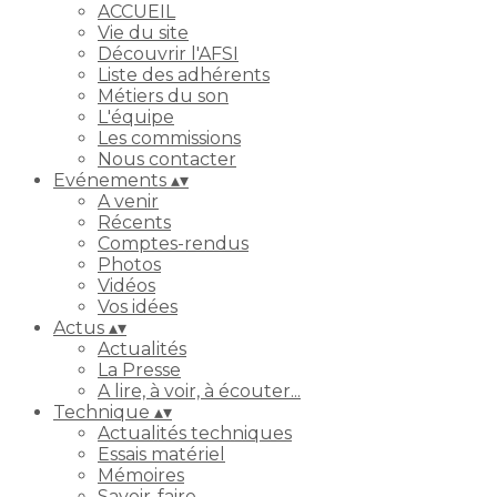
ACCUEIL
Vie du site
Découvrir l'AFSI
Liste des adhérents
Métiers du son
L'équipe
Les commissions
Nous contacter
Evénements
▴
▾
A venir
Récents
Comptes-rendus
Photos
Vidéos
Vos idées
Actus
▴
▾
Actualités
La Presse
A lire, à voir, à écouter...
Technique
▴
▾
Actualités techniques
Essais matériel
Mémoires
Savoir-faire