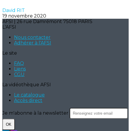
David RIT
19 novembre 2020
AFSI | 26 rue Damrémont 75018 PARIS
L'AFSI
Nous contacter
Adhérer à l'AFSI
Le site
FAQ
Liens
CGU
La vidéothèque AFSI
Le catalogue
Accès direct
Je m'abonne à la newsletter
OK