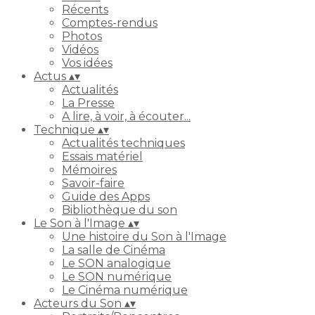
Récents
Comptes-rendus
Photos
Vidéos
Vos idées
Actus
▴
▾
Actualités
La Presse
A lire, à voir, à écouter...
Technique
▴
▾
Actualités techniques
Essais matériel
Mémoires
Savoir-faire
Guide des Apps
Bibliothèque du son
Le Son à l'Image
▴
▾
Une histoire du Son à l'Image
La salle de Cinéma
Le SON analogique
Le SON numérique
Le Cinéma numérique
Acteurs du Son
▴
▾