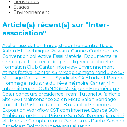
Liens utiles
Stages
Environnement
Article(s) récent(s) sur "Inter-
association"
Atelier
association
Enregistreur
Rencontre
Radio
Aaton
HF
Technique
Reseaux
Cannes
Conférences
Convention collective
Essai Matériel
Documentaire
Chronique
field recording
intelligence artificielle
Formation
Club Cantar
Interview
Environnement
Atmos
festival
Cantar X3
Mixage
Compte rendu de CA
Montage
Portrait
Edito
Syndicats
CA
Étudiant
Perche
Hommage
Industrie du rêve
mémoire
Cantar Mini
Intermittence
TOURNAGE
Musique
HF numérique
César
concours
présidence
Ircam
Tutoriel
A l'affiche
Site AFSI
Maintenance
Salon
Micro Salon
Sondage
ciné-club
Post Production
Binaural
arts sonores
Exposition
Workflow
CST
com internet
Espace SON
Ambisonique
Etude
Prise de Son
SATIS
énergie
parité
et diversité
Compte rendu
Partenaires
Dante
Zaxcom
Broadcast
Dolby
bruitage
spatialisation