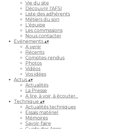
Vie du site
Découvrir l'AFSI
Liste des adhérents
Métiers du son
L'équipe
Les commissions
Nous contacter
Evénements
▴
▾
A venir
Récents
Comptes-rendus
Photos
Vidéos
Vos idées
Actus
▴
▾
Actualités
La Presse
A lire, à voir, à écouter...
Technique
▴
▾
Actualités techniques
Essais matériel
Mémoires
Savoir-faire
Guide des Apps