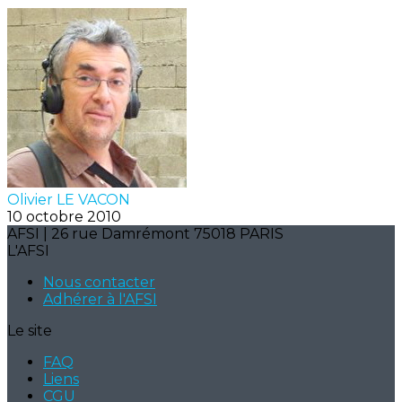
Olivier LE VACON
10 octobre 2010
AFSI | 26 rue Damrémont 75018 PARIS
L'AFSI
Nous contacter
Adhérer à l'AFSI
Le site
FAQ
Liens
CGU