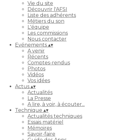
Vie du site
Découvrir l'AFSI
Liste des adhérents
Métiers du son
L'équipe
Les commissions
Nous contacter
Evénements
▴
▾
A venir
Récents
Comptes-rendus
Photos
Vidéos
Vos idées
Actus
▴
▾
Actualités
La Presse
A lire, à voir, à écouter...
Technique
▴
▾
Actualités techniques
Essais matériel
Mémoires
Savoir-faire
Guide des Apps